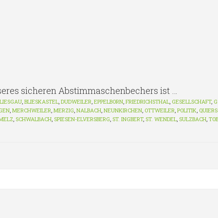
seres sicheren Abstimmaschenbechers ist …
LIESGAU
,
BLIESKASTEL
,
DUDWEILER
,
EPPELBORN
,
FRIEDRICHSTHAL
,
GESELLSCHAFT
,
G
GEN
,
MERCHWEILER
,
MERZIG
,
NALBACH
,
NEUNKIRCHEN
,
OTTWEILER
,
POLITIK
,
QUIERS
MELZ
,
SCHWALBACH
,
SPIESEN-ELVERSBERG
,
ST. INGBERT
,
ST. WENDEL
,
SULZBACH
,
TO