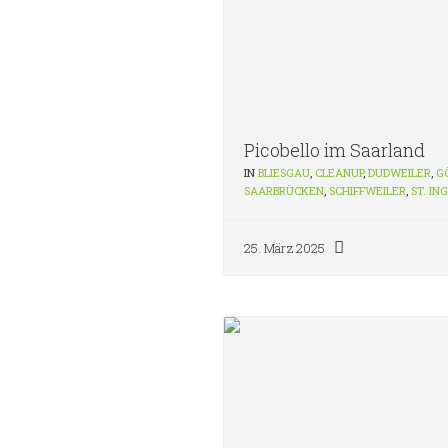
Picobello im Saarland
IN
BLIESGAU
,
CLEANUP
,
DUDWEILER
,
G
SAARBRÜCKEN
,
SCHIFFWEILER
,
ST. IN
25. März 2025