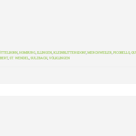
ÖTTELBORN
,
HOMBURG
,
ILLINGEN
,
KLEINBLITTERSDORF
,
MERCHWEILER
,
PICOBELLO
,
QU
GBERT
,
ST. WENDEL
,
SULZBACH
,
VÖLKLINGEN