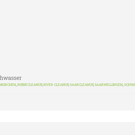
chwasser
NKIRCHEN
,
RHINECLEANUP
,
RIVER CLEANUP
,
SAARCLEANUP
,
SAARWELLINGEN
,
SCHW