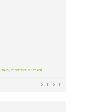
ALBACH
,
ST. WENDEL
,
SULZBACH
0
0