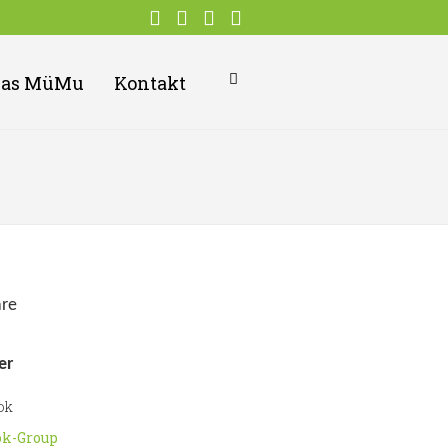
Das MüMu
Kontakt
äre
er
ok
ok-Group