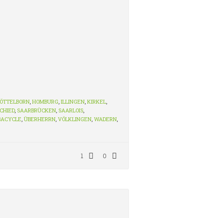
ÖTTELBORN
,
HOMBURG
,
ILLINGEN
,
KIRKEL
,
CHIED
,
SAARBRÜCKEN
,
SAARLOIS
,
BACYCLE
,
ÜBERHERRN
,
VÖLKLINGEN
,
WADERN
,
1
0