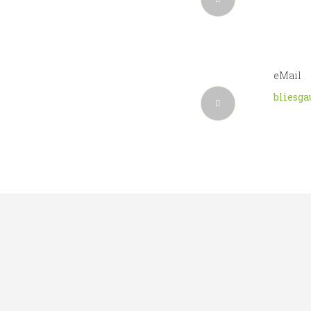
eMail
bliesga