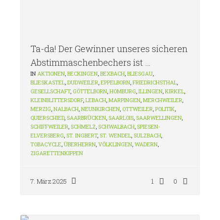
Ta-da! Der Gewinner unseres sicheren
Abstimmaschenbechers ist …
IN
AKTIONEN
,
BECKINGEN
,
BEXBACH
,
BLIESGAU
,
BLIESKASTEL
,
DUDWEILER
,
EPPELBORN
,
FRIEDRICHSTHAL
,
GESELLSCHAFT
,
GÖTTELBORN
,
HOMBURG
,
ILLINGEN
,
KIRKEL
,
KLEINBLITTERSDORF
,
LEBACH
,
MARPINGEN
,
MERCHWEILER
,
MERZIG
,
NALBACH
,
NEUNKIRCHEN
,
OTTWEILER
,
POLITIK
,
QUIERSCHIED
,
SAARBRÜCKEN
,
SAARLOIS
,
SAARWELLINGEN
,
SCHIFFWEILER
,
SCHMELZ
,
SCHWALBACH
,
SPIESEN-
ELVERSBERG
,
ST. INGBERT
,
ST. WENDEL
,
SULZBACH
,
TOBACYCLE
,
ÜBERHERRN
,
VÖLKLINGEN
,
WADERN
,
ZIGARETTENKIPPEN
7. März 2025
1
0