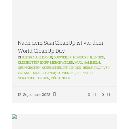
Nach dem SaarCleanUp ist vor dem
World CleanUp Day
IN
BLIESGAU
,
CLEANUP
,
DUDWEILER
,
HOMBURG
,
ILLINGEN
,
KLEINBLITTERSDORF
,
MERCHWEILER
,
MÜLL SAMMELN
,
NEUNKIRCHEN
,
QUIERSCHIED
,
REHLINGEN-SIERSBURG
,
RIVER
CLEANUP
,
SAARCLEANUP
,
ST. WENDEL
,
SULZBACH
,
VERANSTALTUNGEN
,
VÖLKLINGEN
12. September 2023
0
0