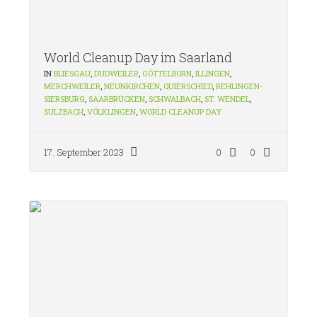
World Cleanup Day im Saarland
IN
BLIESGAU
,
DUDWEILER
,
GÖTTELBORN
,
ILLINGEN
,
MERCHWEILER
,
NEUNKIRCHEN
,
QUIERSCHIED
,
REHLINGEN-
SIERSBURG
,
SAARBRÜCKEN
,
SCHWALBACH
,
ST. WENDEL
,
SULZBACH
,
VÖLKLINGEN
,
WORLD CLEANUP DAY
17. September 2023
0
0