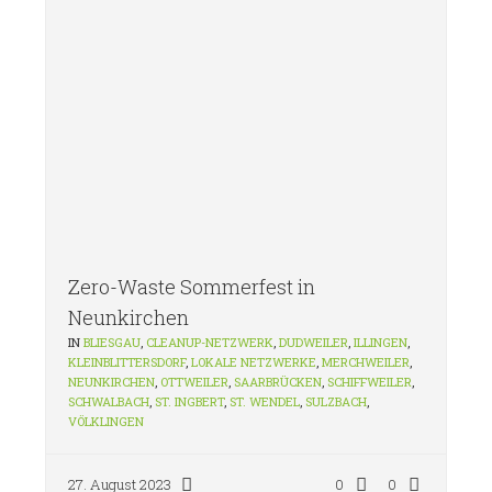
Zero-Waste Sommerfest in
Neunkirchen
IN
BLIESGAU
,
CLEANUP-NETZWERK
,
DUDWEILER
,
ILLINGEN
,
KLEINBLITTERSDORF
,
LOKALE NETZWERKE
,
MERCHWEILER
,
NEUNKIRCHEN
,
OTTWEILER
,
SAARBRÜCKEN
,
SCHIFFWEILER
,
SCHWALBACH
,
ST. INGBERT
,
ST. WENDEL
,
SULZBACH
,
VÖLKLINGEN
27. August 2023
0
0