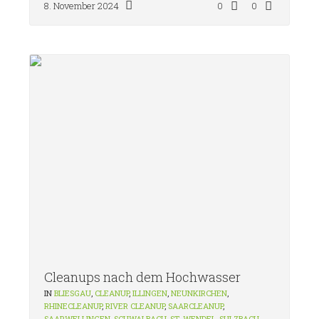
8. November 2024
0
0
Cleanups nach dem Hochwasser
IN
BLIESGAU
,
CLEANUP
,
ILLINGEN
,
NEUNKIRCHEN
,
RHINECLEANUP
,
RIVER CLEANUP
,
SAARCLEANUP
,
SAARWELLINGEN
,
SCHWALBACH
,
ST. WENDEL
,
SULZBACH