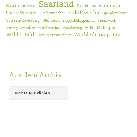
Saarland
Saarbrücken
Sammeln
Saarsteine
Schiffweiler
Sankt Wendel
Saubermachen
Spendenaktion
Spiesen-Elversberg
Steinbach
stopptdiekippenflut
Teamwork
wilde Müllkippe
Vortrag
Wandern
Wandersteine
Wanderweg
Wilder Müll
World Cleanup Day
Wingertsweiher
Aus dem Archiv: