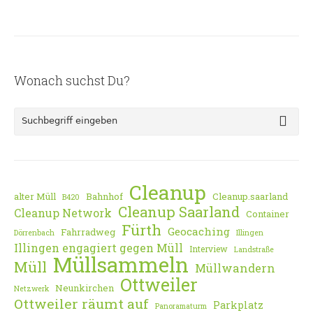
Wonach suchst Du?
Cleanup
alter Müll
Bahnhof
Cleanup.saarland
B420
Cleanup Saarland
Cleanup Network
Container
Fürth
Geocaching
Fahrradweg
Dörrenbach
Illingen
Illingen engagiert gegen Müll
Interview
Landstraße
Müllsammeln
Müll
Müllwandern
Ottweiler
Neunkirchen
Netzwerk
Ottweiler räumt auf
Parkplatz
Panoramaturm