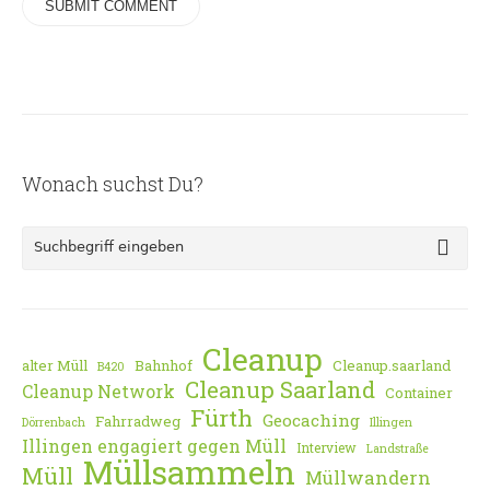
Wonach suchst Du?
Cleanup
alter Müll
Bahnhof
Cleanup.saarland
B420
Cleanup Saarland
Cleanup Network
Container
Fürth
Geocaching
Fahrradweg
Dörrenbach
Illingen
Illingen engagiert gegen Müll
Interview
Landstraße
Müllsammeln
Müll
Müllwandern