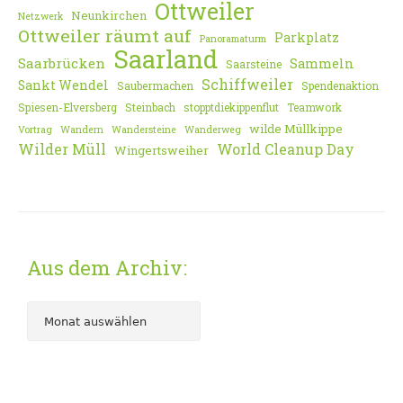
Ottweiler
Neunkirchen
Netzwerk
Ottweiler räumt auf
Parkplatz
Panoramaturm
Saarland
Saarbrücken
Sammeln
Saarsteine
Schiffweiler
Sankt Wendel
Saubermachen
Spendenaktion
Spiesen-Elversberg
Steinbach
stopptdiekippenflut
Teamwork
wilde Müllkippe
Vortrag
Wandern
Wandersteine
Wanderweg
Wilder Müll
World Cleanup Day
Wingertsweiher
Aus dem Archiv: