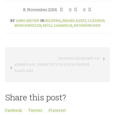
8. November 2024
0
0
BY
ARNO MEYER
IN
BILDUNG
,
BRAND AUDIT
,
CLEANUP
,
MERCHWEILER
,
MÜLL SAMMELN
,
NEUNKIRCHEN
„DUDWEILER RÄUMT AB“
KOMMUNAL VERNETZT FÜR EIN SAUBERES
SAARLAND
Share this post?
Facebook
Twitter
Pinterest