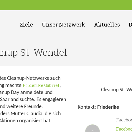
Ziele
Unser Netzwerk
Aktuelles
nup St. Wendel
g des Cleanup-Netzwerks auch
Friderike Gabriel
ang machte
,
Cleanup St. W
eanup Day anmeldete und
Saarland suchte. Es engagieren
und weitere Freunde.
Kontakt:
Friederike
ders Mutter Claudia, die sich
Facebo
Aktionen organisiert hat.
Facebo