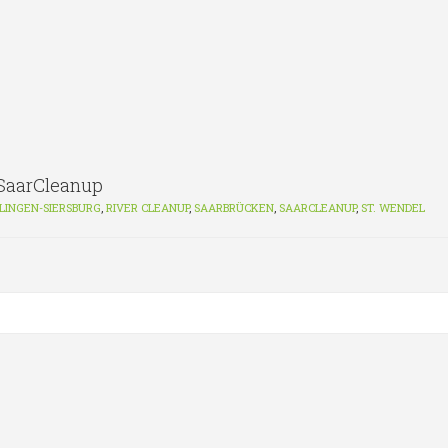
 SaarCleanup
LINGEN-SIERSBURG
,
RIVER CLEANUP
,
SAARBRÜCKEN
,
SAARCLEANUP
,
ST. WENDEL