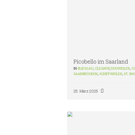
Picobello im Saarland
IN
BLIESGAU
,
CLEANUP
,
DUDWEILER
,
G
SAARBRÜCKEN
,
SCHIFFWEILER
,
ST. IN
25. März 2025