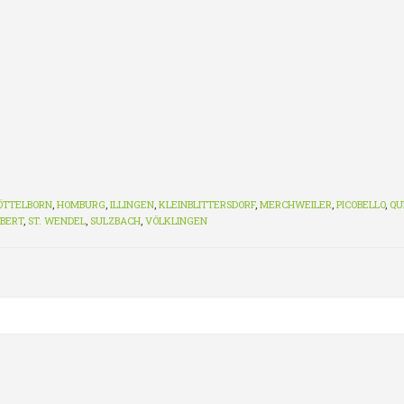
ÖTTELBORN
,
HOMBURG
,
ILLINGEN
,
KLEINBLITTERSDORF
,
MERCHWEILER
,
PICOBELLO
,
QU
GBERT
,
ST. WENDEL
,
SULZBACH
,
VÖLKLINGEN