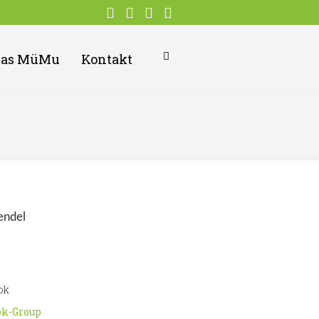
Das MüMu
Kontakt
endel
ok
ok-Group