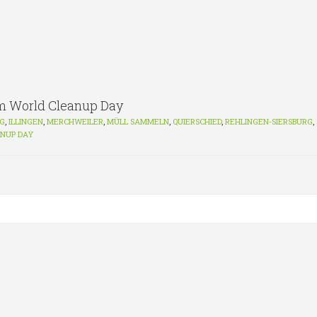
m World Cleanup Day
G
,
ILLINGEN
,
MERCHWEILER
,
MÜLL SAMMELN
,
QUIERSCHIED
,
REHLINGEN-SIERSBURG
,
NUP DAY