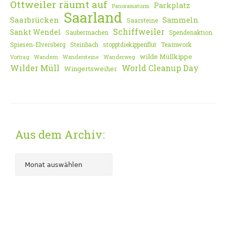
Ottweiler räumt auf
Parkplatz
Panoramaturm
Saarland
Saarbrücken
Sammeln
Saarsteine
Schiffweiler
Sankt Wendel
Saubermachen
Spendenaktion
Spiesen-Elversberg
Steinbach
stopptdiekippenflut
Teamwork
wilde Müllkippe
Vortrag
Wandern
Wandersteine
Wanderweg
Wilder Müll
World Cleanup Day
Wingertsweiher
Aus dem Archiv: