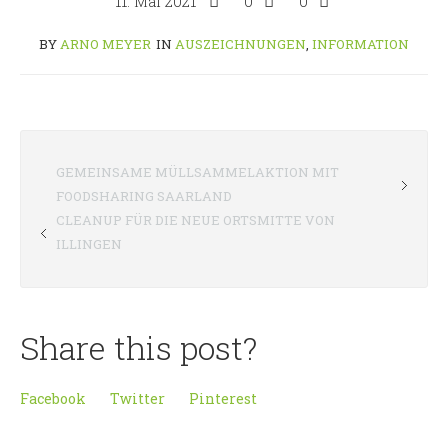
11. Mai 2021
0
0
BY
ARNO MEYER
IN
AUSZEICHNUNGEN
,
INFORMATION
GEMEINSAME MÜLLSAMMELAKTION MIT
FOODSHARING SAARLAND
CLEANUP FÜR DIE NEUE ORTSMITTE VON
ILLINGEN
Share this post?
Facebook
Twitter
Pinterest