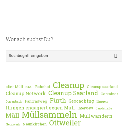
Wonach suchst Du?
Cleanup
alter Müll
Bahnhof
Cleanup.saarland
B420
Cleanup Saarland
Cleanup Network
Container
Fürth
Geocaching
Fahrradweg
Dörrenbach
Illingen
Illingen engagiert gegen Müll
Interview
Landstraße
Müllsammeln
Müll
Müllwandern
Ottweiler
Neunkirchen
Netzwerk