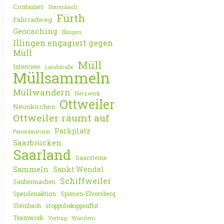
Container
Dörrenbach
Fürth
Fahrradweg
Geocaching
Illingen
Illingen engagiert gegen
Müll
Müll
Interview
Landstraße
Müllsammeln
Müllwandern
Netzwerk
Ottweiler
Neunkirchen
Ottweiler räumt auf
Parkplatz
Panoramaturm
Saarbrücken
Saarland
Saarsteine
Sammeln
Sankt Wendel
Schiffweiler
Saubermachen
Spendenaktion
Spiesen-Elversberg
Steinbach
stopptdiekippenflut
Teamwork
Vortrag
Wandern