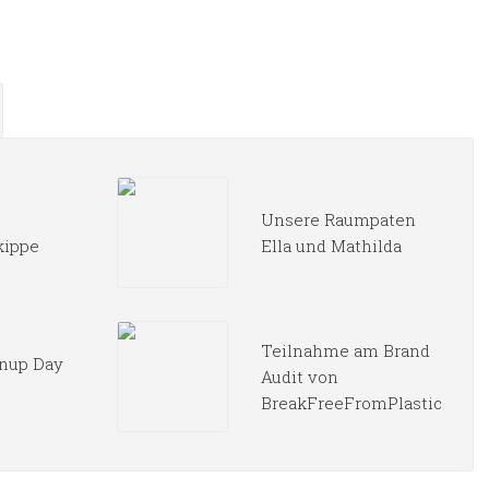
Unsere Raumpaten
kippe
Ella und Mathilda
Teilnahme am Brand
nup Day
Audit von
BreakFreeFromPlastic