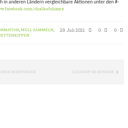
h in anderen Ländern vergleichbare Aktionen unter den #-
ww.facebook.com/chalkofshame
ORMATION
,
MÜLL SAMMELN
,
29. Juli 2021
0
0
RETTENKIPPEN
EINDE MARPINGEN
CLEANUP IM BUNKER