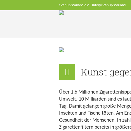
cleanup.saarland e.V. · info@cleanup.saarland
Kunst gege
Über 1,6 Millionen Zigarettenkipp
Umwelt. 10 Milliarden sind es la
Tag. Damit gelangen große Menge
Insekten und Fische töten. Am End
Gesundheit der Menschen. In zahlr
Zigarettenfiltern bereits in größ