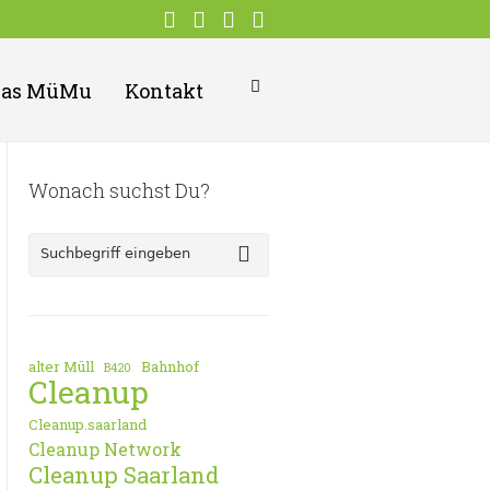
Das MüMu
Kontakt
Wonach suchst Du?
alter Müll
Bahnhof
B420
Cleanup
Cleanup.saarland
Cleanup Network
Cleanup Saarland