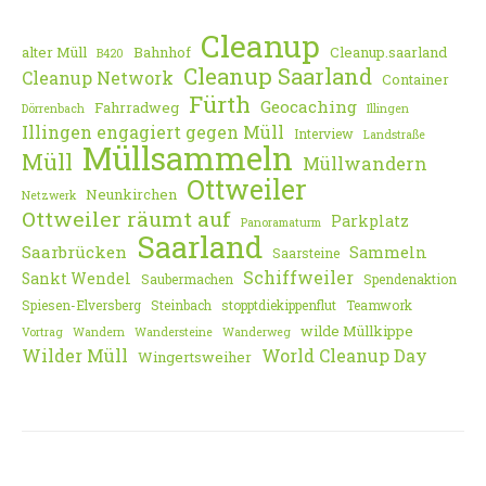
Cleanup
alter Müll
Bahnhof
Cleanup.saarland
B420
Cleanup Saarland
Cleanup Network
Container
Fürth
Geocaching
Fahrradweg
Dörrenbach
Illingen
Illingen engagiert gegen Müll
Interview
Landstraße
Müllsammeln
Müll
Müllwandern
Ottweiler
Neunkirchen
Netzwerk
Ottweiler räumt auf
Parkplatz
Panoramaturm
Saarland
Saarbrücken
Sammeln
Saarsteine
Schiffweiler
Sankt Wendel
Saubermachen
Spendenaktion
Spiesen-Elversberg
Steinbach
stopptdiekippenflut
Teamwork
wilde Müllkippe
Vortrag
Wandern
Wandersteine
Wanderweg
Wilder Müll
World Cleanup Day
Wingertsweiher