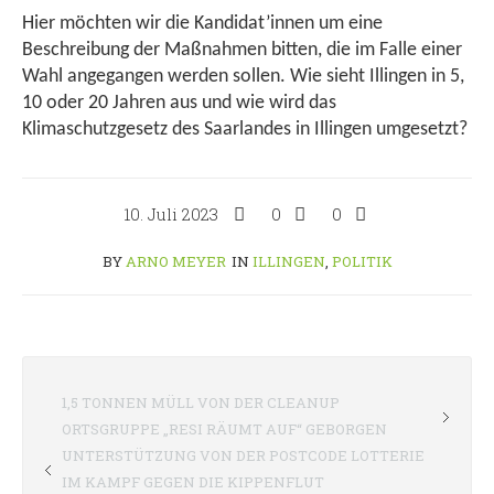
Hier möchten wir die Kandidat’innen um eine
Beschreibung der Maßnahmen bitten, die im Falle einer
Wahl angegangen werden sollen. Wie sieht Illingen in 5,
10 oder 20 Jahren aus und wie wird das
Klimaschutzgesetz des Saarlandes in Illingen umgesetzt?
10. Juli 2023
0
0
BY
ARNO MEYER
IN
ILLINGEN
,
POLITIK
1,5 TONNEN MÜLL VON DER CLEANUP
ORTSGRUPPE „RESI RÄUMT AUF“ GEBORGEN
UNTERSTÜTZUNG VON DER POSTCODE LOTTERIE
IM KAMPF GEGEN DIE KIPPENFLUT