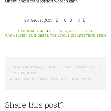
Öffentlichkeit transportiert werden kann.
29. August 2023
0
0
BY
ARNO MEYER
IN
AKTIONEN
,
GESELLSCHAFT
,
RAUMPATEN
,
ST. INGBERT
,
TOBACYCLE
,
ZIGARETTENKIPPEN
NACH DEM SAARCLEANUP IST VOR DEM WORLD
CLEANUP DAY
ZERO-WASTE SOMMERFEST IN NEUNKIRCHEN
Share this post?