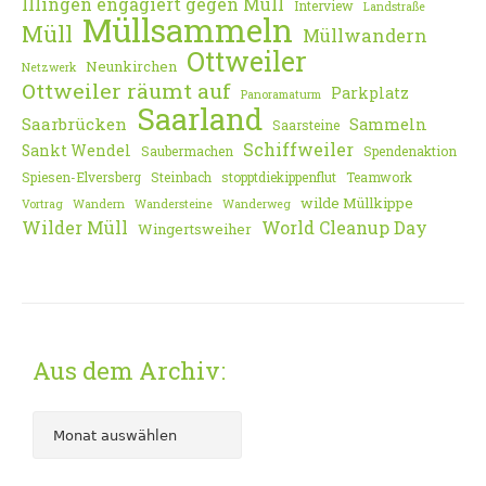
Illingen engagiert gegen Müll
Interview
Landstraße
Müllsammeln
Müll
Müllwandern
Ottweiler
Neunkirchen
Netzwerk
Ottweiler räumt auf
Parkplatz
Panoramaturm
Saarland
Saarbrücken
Sammeln
Saarsteine
Schiffweiler
Sankt Wendel
Saubermachen
Spendenaktion
Spiesen-Elversberg
Steinbach
stopptdiekippenflut
Teamwork
wilde Müllkippe
Vortrag
Wandern
Wandersteine
Wanderweg
Wilder Müll
World Cleanup Day
Wingertsweiher
Aus dem Archiv: