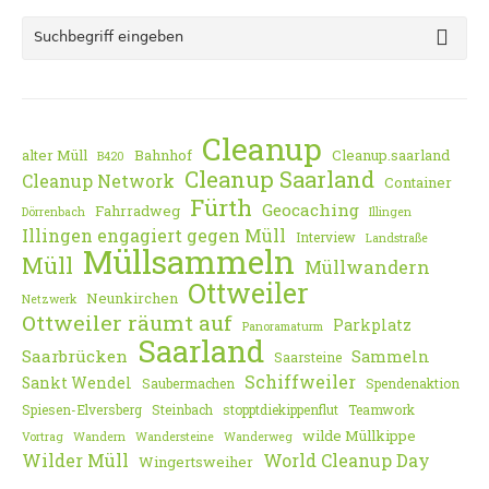
Cleanup
alter Müll
Bahnhof
Cleanup.saarland
B420
Cleanup Saarland
Cleanup Network
Container
Fürth
Geocaching
Fahrradweg
Dörrenbach
Illingen
Illingen engagiert gegen Müll
Interview
Landstraße
Müllsammeln
Müll
Müllwandern
Ottweiler
Neunkirchen
Netzwerk
Ottweiler räumt auf
Parkplatz
Panoramaturm
Saarland
Saarbrücken
Sammeln
Saarsteine
Schiffweiler
Sankt Wendel
Saubermachen
Spendenaktion
Spiesen-Elversberg
Steinbach
stopptdiekippenflut
Teamwork
wilde Müllkippe
Vortrag
Wandern
Wandersteine
Wanderweg
Wilder Müll
World Cleanup Day
Wingertsweiher