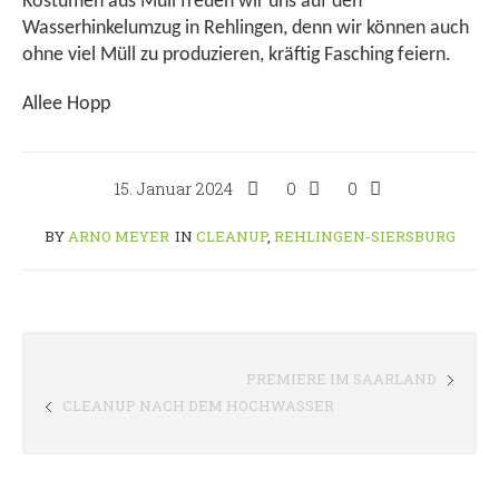
Kostümen aus Müll freuen wir uns auf den
Wasserhinkelumzug in Rehlingen, denn wir können auch
ohne viel Müll zu produzieren, kräftig Fasching feiern.
Allee Hopp
15. Januar 2024
0
0
BY
ARNO MEYER
IN
CLEANUP
,
REHLINGEN-SIERSBURG
PREMIERE IM SAARLAND
CLEANUP NACH DEM HOCHWASSER