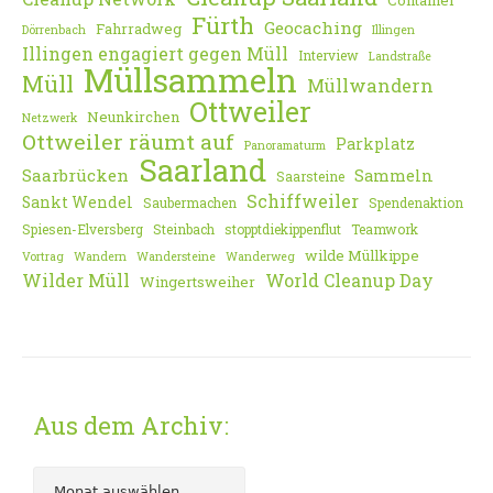
Container
Fürth
Geocaching
Fahrradweg
Dörrenbach
Illingen
Illingen engagiert gegen Müll
Interview
Landstraße
Müllsammeln
Müll
Müllwandern
Ottweiler
Neunkirchen
Netzwerk
Ottweiler räumt auf
Parkplatz
Panoramaturm
Saarland
Saarbrücken
Sammeln
Saarsteine
Schiffweiler
Sankt Wendel
Saubermachen
Spendenaktion
Spiesen-Elversberg
Steinbach
stopptdiekippenflut
Teamwork
wilde Müllkippe
Vortrag
Wandern
Wandersteine
Wanderweg
Wilder Müll
World Cleanup Day
Wingertsweiher
Aus dem Archiv: