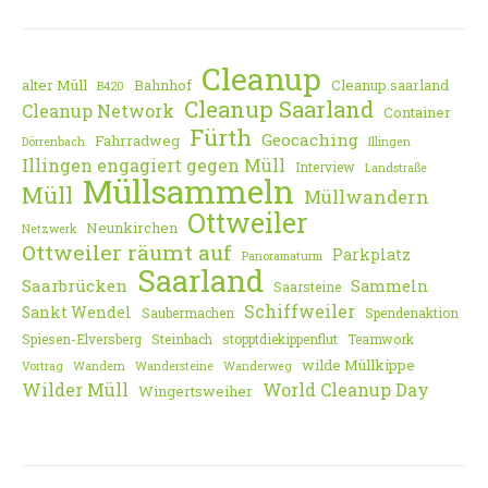
Cleanup
alter Müll
Bahnhof
Cleanup.saarland
B420
Cleanup Saarland
Cleanup Network
Container
Fürth
Geocaching
Fahrradweg
Dörrenbach
Illingen
Illingen engagiert gegen Müll
Interview
Landstraße
Müllsammeln
Müll
Müllwandern
Ottweiler
Neunkirchen
Netzwerk
Ottweiler räumt auf
Parkplatz
Panoramaturm
Saarland
Saarbrücken
Sammeln
Saarsteine
Schiffweiler
Sankt Wendel
Saubermachen
Spendenaktion
Spiesen-Elversberg
Steinbach
stopptdiekippenflut
Teamwork
wilde Müllkippe
Vortrag
Wandern
Wandersteine
Wanderweg
Wilder Müll
World Cleanup Day
Wingertsweiher