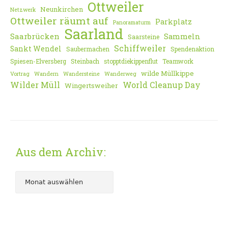
Ottweiler
Neunkirchen
Netzwerk
Ottweiler räumt auf
Parkplatz
Panoramaturm
Saarland
Saarbrücken
Sammeln
Saarsteine
Schiffweiler
Sankt Wendel
Saubermachen
Spendenaktion
Spiesen-Elversberg
Steinbach
stopptdiekippenflut
Teamwork
wilde Müllkippe
Vortrag
Wandern
Wandersteine
Wanderweg
Wilder Müll
World Cleanup Day
Wingertsweiher
Aus dem Archiv: