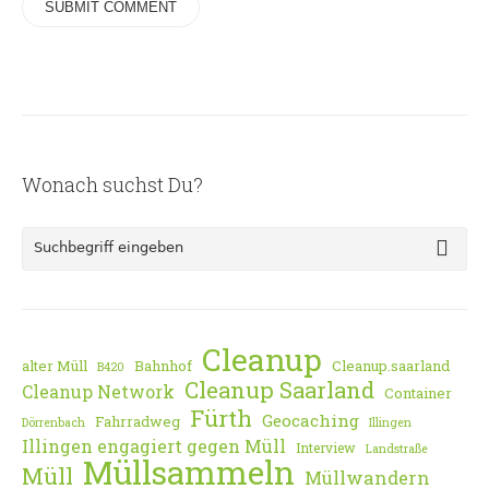
Wonach suchst Du?
Cleanup
alter Müll
Bahnhof
Cleanup.saarland
B420
Cleanup Saarland
Cleanup Network
Container
Fürth
Geocaching
Fahrradweg
Dörrenbach
Illingen
Illingen engagiert gegen Müll
Interview
Landstraße
Müllsammeln
Müll
Müllwandern