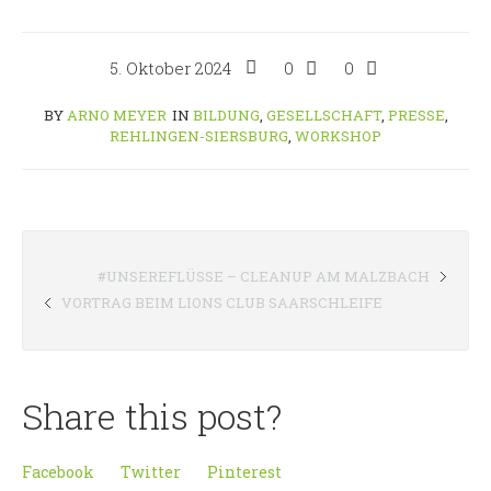
5. Oktober 2024
0
0
BY
ARNO MEYER
IN
BILDUNG
,
GESELLSCHAFT
,
PRESSE
,
REHLINGEN-SIERSBURG
,
WORKSHOP
#UNSEREFLÜSSE – CLEANUP AM MALZBACH
VORTRAG BEIM LIONS CLUB SAARSCHLEIFE
Share this post?
Facebook
Twitter
Pinterest