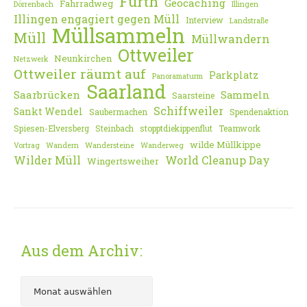
Fürth
Geocaching
Fahrradweg
Dörrenbach
Illingen
Illingen engagiert gegen Müll
Interview
Landstraße
Müllsammeln
Müll
Müllwandern
Ottweiler
Neunkirchen
Netzwerk
Ottweiler räumt auf
Parkplatz
Panoramaturm
Saarland
Saarbrücken
Sammeln
Saarsteine
Schiffweiler
Sankt Wendel
Saubermachen
Spendenaktion
Spiesen-Elversberg
Steinbach
stopptdiekippenflut
Teamwork
wilde Müllkippe
Vortrag
Wandern
Wandersteine
Wanderweg
Wilder Müll
World Cleanup Day
Wingertsweiher
Aus dem Archiv: