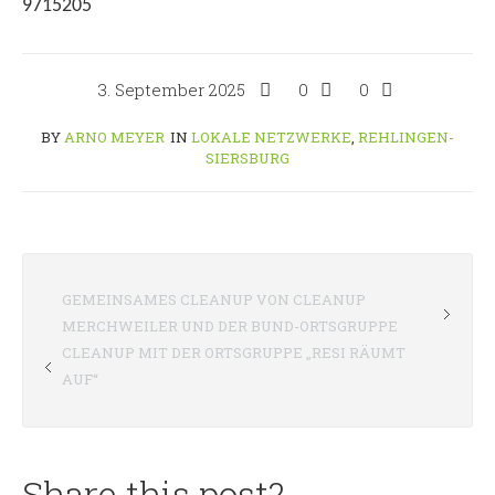
9715205
3. September 2025
0
0
BY
ARNO MEYER
IN
LOKALE NETZWERKE
,
REHLINGEN-
SIERSBURG
GEMEINSAMES CLEANUP VON CLEANUP
MERCHWEILER UND DER BUND-ORTSGRUPPE
CLEANUP MIT DER ORTSGRUPPE „RESI RÄUMT
AUF“
Share this post?