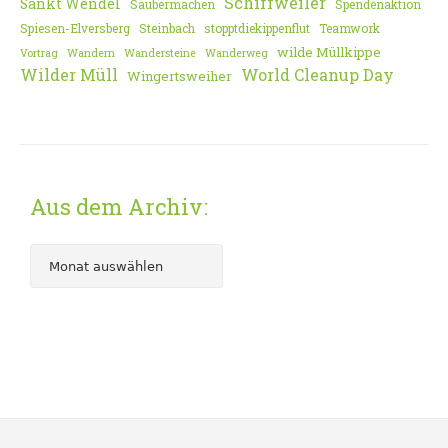
Schiffweiler
Sankt Wendel
Saubermachen
Spendenaktion
Spiesen-Elversberg
Steinbach
stopptdiekippenflut
Teamwork
wilde Müllkippe
Vortrag
Wandern
Wandersteine
Wanderweg
Wilder Müll
World Cleanup Day
Wingertsweiher
Aus dem Archiv: