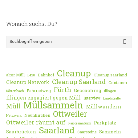
Wonach suchst Du?
Cleanup
alter Müll
Bahnhof
Cleanup.saarland
B420
Cleanup Saarland
Cleanup Network
Container
Fürth
Geocaching
Fahrradweg
Dörrenbach
Illingen
Illingen engagiert gegen Müll
Interview
Landstraße
Müllsammeln
Müll
Müllwandern
Ottweiler
Neunkirchen
Netzwerk
Ottweiler räumt auf
Parkplatz
Panoramaturm
Saarland
Saarbrücken
Sammeln
Saarsteine