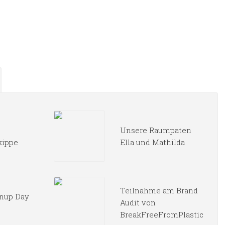
Unsere Raumpaten
kippe
Ella und Mathilda
Teilnahme am Brand
nup Day
Audit von
BreakFreeFromPlastic