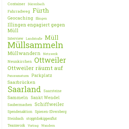
Container
Dörrenbach
Fürth
Fahrradweg
Geocaching
Illingen
Illingen engagiert gegen
Müll
Müll
Interview
Landstraße
Müllsammeln
Müllwandern
Netzwerk
Ottweiler
Neunkirchen
Ottweiler räumt auf
Parkplatz
Panoramaturm
Saarbrücken
Saarland
Saarsteine
Sammeln
Sankt Wendel
Schiffweiler
Saubermachen
Spendenaktion
Spiesen-Elversberg
Steinbach
stopptdiekippenflut
Teamwork
Vortrag
Wandern