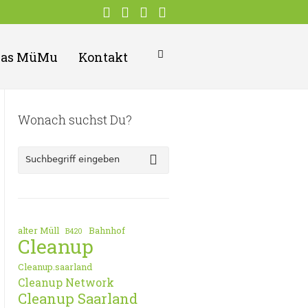
Das MüMu
Kontakt
Wonach suchst Du?
alter Müll
Bahnhof
B420
Cleanup
Cleanup.saarland
Cleanup Network
Cleanup Saarland