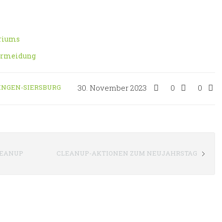
riums
vermeidung
INGEN-SIERSBURG
30. November 2023
0
0
LEANUP
CLEANUP-AKTIONEN ZUM NEUJAHRSTAG