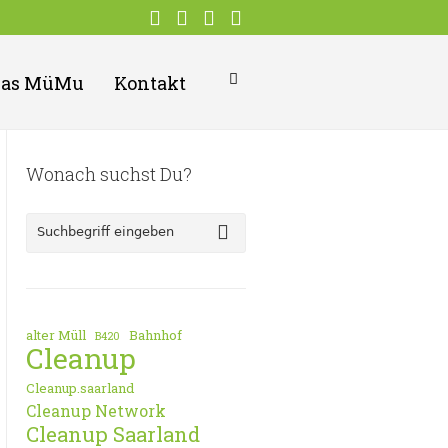
Das MüMu
Kontakt
Wonach suchst Du?
alter Müll
Bahnhof
B420
Cleanup
Cleanup.saarland
Cleanup Network
Cleanup Saarland