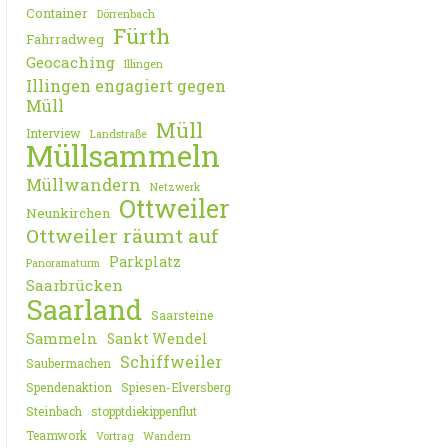
Container
Dörrenbach
Fürth
Fahrradweg
Geocaching
Illingen
Illingen engagiert gegen
Müll
Müll
Interview
Landstraße
Müllsammeln
Müllwandern
Netzwerk
Ottweiler
Neunkirchen
Ottweiler räumt auf
Parkplatz
Panoramaturm
Saarbrücken
Saarland
Saarsteine
Sammeln
Sankt Wendel
Schiffweiler
Saubermachen
Spendenaktion
Spiesen-Elversberg
Steinbach
stopptdiekippenflut
Teamwork
Vortrag
Wandern