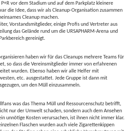
 P+R vor dem Stadium und auf dem Parkplatz kleinere
ar die Idee, dass wir als Cleanup-Organisation zusammen
gemeinsames Cleanup machen.
er, Vorstandsmitglieder, einige Profis und Vertreter aus
teilung das Gelände rund um die URSAPHARM-Arena und
arkbereich gereinigt.
organisieren haben wir für das Cleanups mehrere Teams für
et, so dass die Vereinsmitglieder immer von erfahrenen
eitet wurden. Ebenso haben wir alle Helfer mit
esten, etc. ausgestattet. Jede Gruppe ist dann mit
sgezugen, um den Müll einzusammeln.
allfans was das Thema Müll und Ressourcenschutz betrifft,
i nicht nur der Umwelt schaden, sondern auch dem Ansehen
n unnötige Kosten verursachen, ist ihnen nicht immer klar.
einzelnen Flaschen wurden auch viele Zigarettenkippen