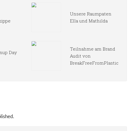
Unsere Raumpaten
kippe
Ella und Mathilda
Teilnahme am Brand
nup Day
Audit von
BreakFreeFromPlastic
lished.