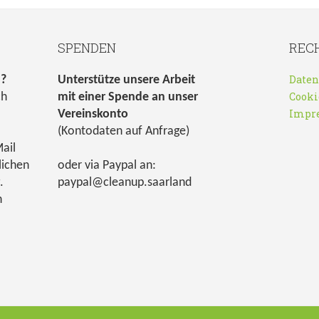
SPENDEN
REC
Daten
n?
Unterstütze unsere Arbeit
Cooki
ch
mit einer Spende an unser
Impr
Vereinskonto
(Kontodaten auf Anfrage)
ail
lichen
oder via Paypal an:
.
paypal@cleanup.saarland
h