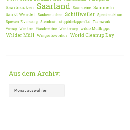
Saarland
Saarbrücken
Sammeln
Saarsteine
Schiffweiler
Sankt Wendel
Saubermachen
Spendenaktion
Spiesen-Elversberg
Steinbach
stopptdiekippenflut
Teamwork
wilde Müllkippe
Vortrag
Wandern
Wandersteine
Wanderweg
Wilder Müll
World Cleanup Day
Wingertsweiher
Aus dem Archiv: