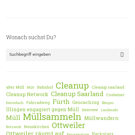
Wonach suchst Du?
Cleanup
alter Müll
Bahnhof
Cleanup.saarland
B420
Cleanup Saarland
Cleanup Network
Container
Fürth
Geocaching
Fahrradweg
Dörrenbach
Illingen
Illingen engagiert gegen Müll
Interview
Landstraße
Müllsammeln
Müll
Müllwandern
Ottweiler
Neunkirchen
Netzwerk
Ottweiler räumt auf
Parkplatz
Panoramaturm