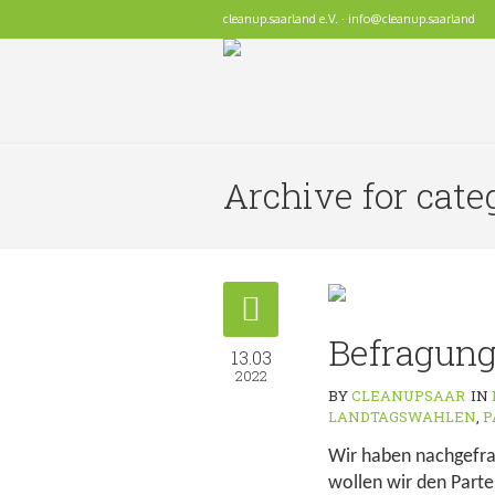
cleanup.saarland e.V. · info@cleanup.saarland
Archive for cate
Befragung
13.03
2022
BY
CLEANUPSAAR
IN
LANDTAGSWAHLEN
,
P
Wir haben nachgefra
wollen wir den Parte