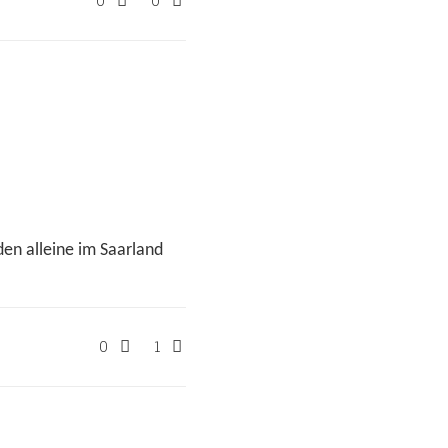
0
0
den alleine im Saarland
0
1