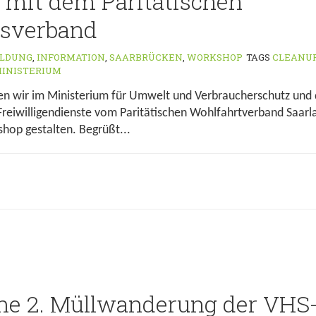
mit dem Paritätischen
tsverband
ILDUNG
,
INFORMATION
,
SAARBRÜCKEN
,
WORKSHOP
TAGS
CLEANU
INISTERIUM
n wir im Ministerium für Umwelt und Verbraucherschutz und d
eiwilligendienste vom Paritätischen Wohlfahrtverband Saarl
hop gestalten. Begrüßt...
che 2. Müllwanderung der VHS