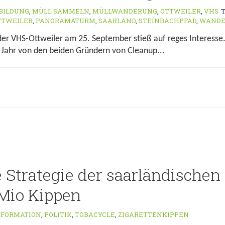
BILDUNG
,
MÜLL SAMMELN
,
MÜLLWANDERUNG
,
OTTWEILER
,
VHS
TTWEILER
,
PANORAMATURM
,
SAARLAND
,
STEINBACHPFAD
,
WANDE
r VHS-Ottweiler am 25. September stieß auf reges Interesse.
 Jahr von den beiden Gründern von Cleanup...
e Strategie der saarländischen
 Mio Kippen
NFORMATION
,
POLITIK
,
TOBACYCLE
,
ZIGARETTENKIPPEN