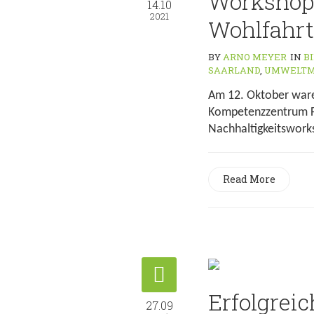
Workshop 
14.10
2021
Wohlfahr
BY
ARNO MEYER
IN
B
SAARLAND
,
UMWELTM
Am 12. Oktober ware
Kompetenzzentrum Fr
Nachhaltigkeitsworks
Read More
Erfolgrei
27.09