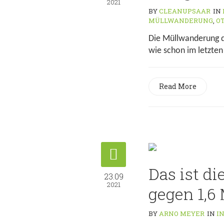
2021
BY
CLEANUPSAAR
IN
MÜLLWANDERUNG
,
O
Die Müllwanderung de
wie schon im letzten
Read More
Das ist di
23.09
2021
gegen 1,6
BY
ARNO MEYER
IN
I