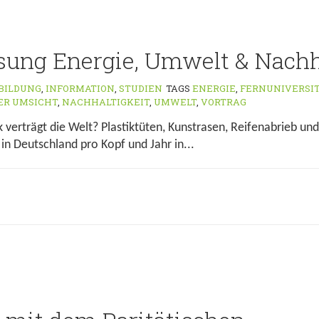
sung Energie, Umwelt & Nachh
BILDUNG
,
INFORMATION
,
STUDIEN
TAGS
ENERGIE
,
FERNUNIVERSI
ER UMSICHT
,
NACHHALTIGKEIT
,
UMWELT
,
VORTRAG
 verträgt die Welt? Plastiktüten, Kunstrasen, Reifenabrieb und 
in Deutschland pro Kopf und Jahr in...