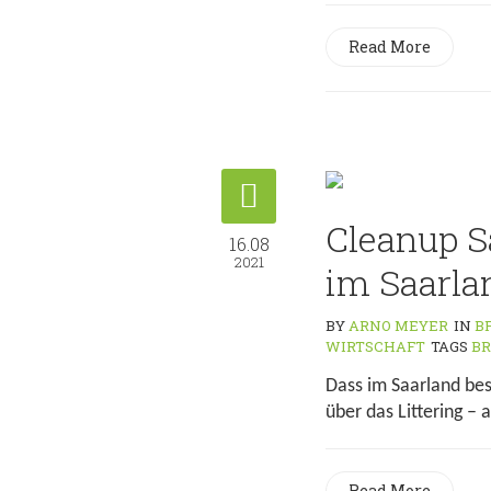
Read More
Cleanup S
16.08
2021
im Saarla
BY
ARNO MEYER
IN
B
WIRTSCHAFT
TAGS
BR
Dass im Saarland beso
über das Littering – a
Read More