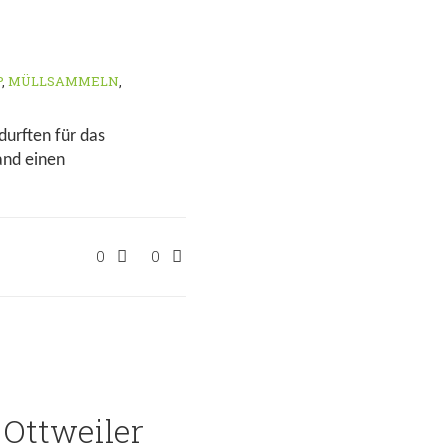
P
,
MÜLLSAMMELN
,
urften für das
and einen
0
0
-Ottweiler