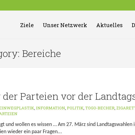
Ziele
Unser Netzwerk
Aktuelles
gory: Bereiche
 der Parteien vor der Landta
EINWEGPLASTIK
,
INFORMATION
,
POLITIK
,
TOGO-BECHER
,
ZIGARET
ARTEIEN
gt und wollen es wissen … Am 27. März sind Landtagswahlen i
ien wieder ein paar Fragen...