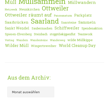
Müllsammeln
Müll
Müllwandern
Ottweiler
Neunkirchen
Netzwerk
Ottweiler räumt auf
Parkplatz
Panoramaturm
Saarland
Saarbrücken
Sammeln
Saarsteine
Schiffweiler
Sankt Wendel
Saubermachen
Spendenaktion
Spiesen-Elversberg
Steinbach
stopptdiekippenflut
Teamwork
wilde Müllkippe
Vortrag
Wandern
Wandersteine
Wanderweg
Wilder Müll
World Cleanup Day
Wingertsweiher
Aus dem Archiv: